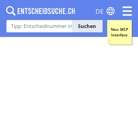
DE
Suchen
Neu: MCP
Interface