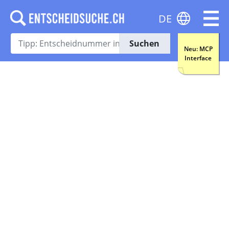
DE
Suchen
Neu: MCP
Interface