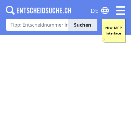
DE
Suchen
Neu: MCP
Interface