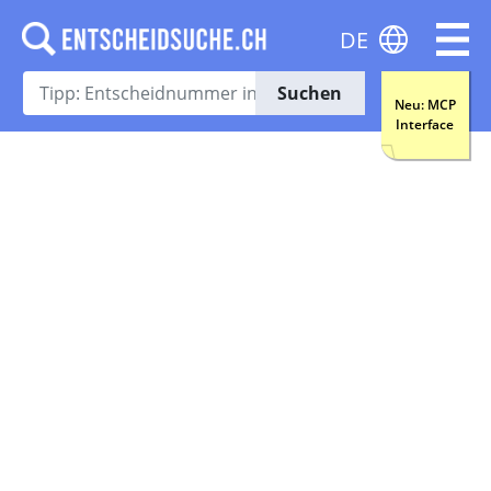
DE
Suchen
Neu: MCP
Interface