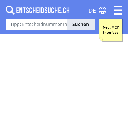
DE
Suchen
Neu: MCP
Interface