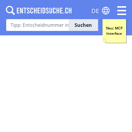
DE
Suchen
Neu: MCP
Interface