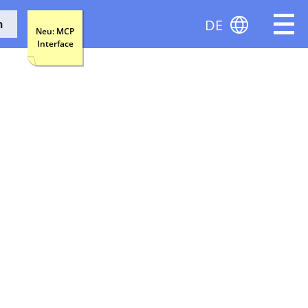
DE
n
Neu: MCP
Interface