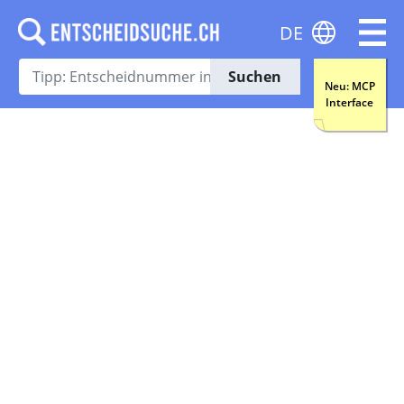
DE
Suchen
Neu: MCP
Interface