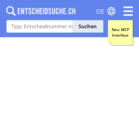
DE
Suchen
Neu: MCP
Interface