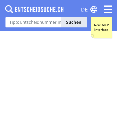
DE
Suchen
Neu: MCP
Interface