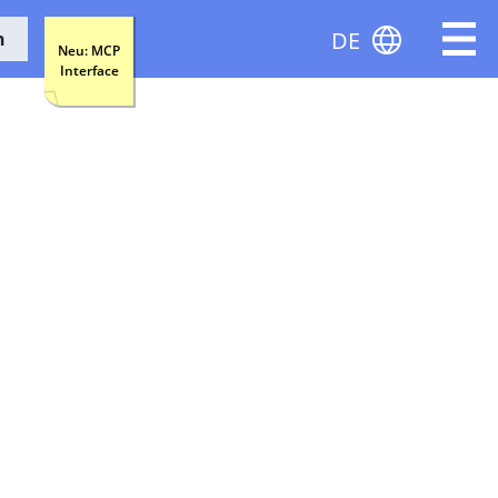
DE
n
Neu: MCP
Interface