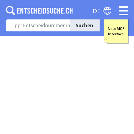
DE
Suchen
Neu: MCP
Interface