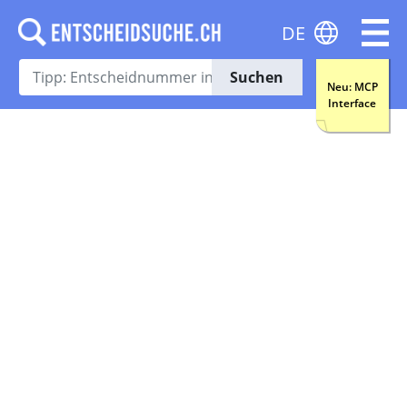
DE
Suchen
Neu: MCP
Interface