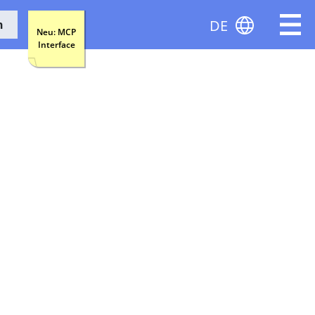
DE
n
Neu: MCP
Interface