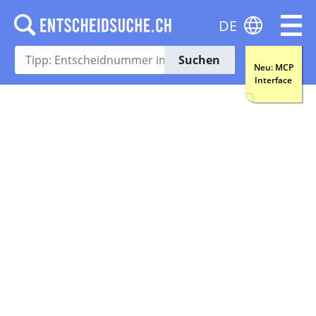
DE
Suchen
Neu: MCP
Interface