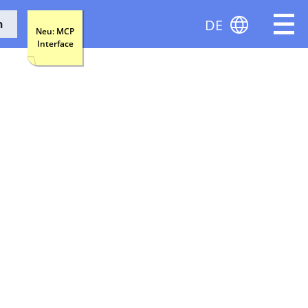
DE
n
Neu: MCP
Interface