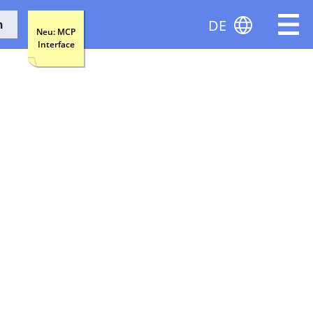
DE
n
Neu: MCP
Interface