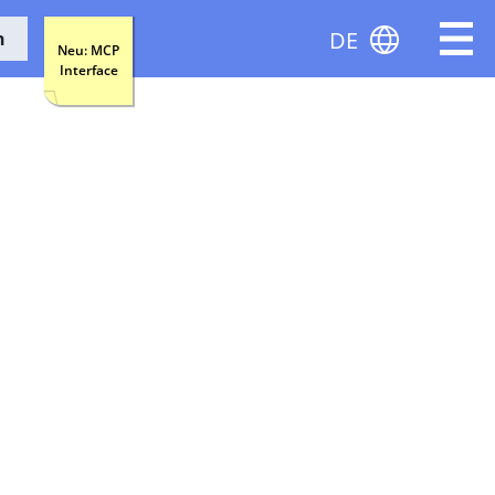
DE
n
Neu: MCP
Interface