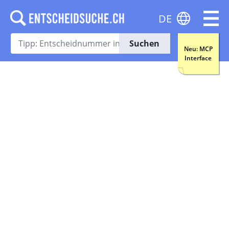
DE
Suchen
Neu: MCP
Interface