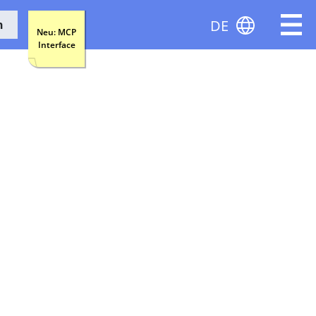
DE
n
Neu: MCP
Interface