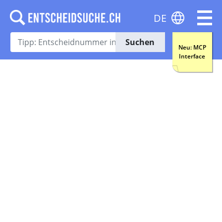
DE
Suchen
Neu: MCP
Interface