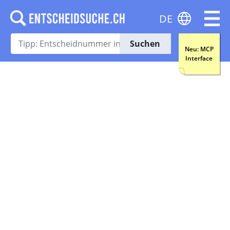
DE
Suchen
Neu: MCP
Interface