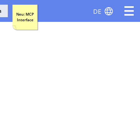
DE
n
Neu: MCP
Interface