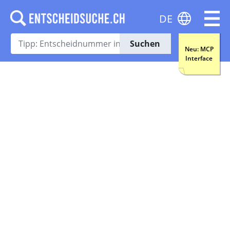
DE
Suchen
Neu: MCP
Interface