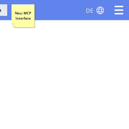
DE
n
Neu: MCP
Interface