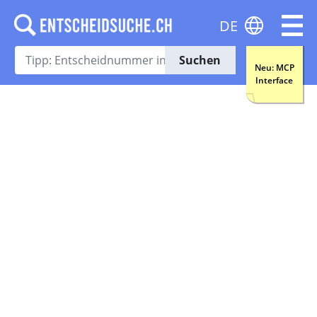
DE
Suchen
Neu: MCP
Interface