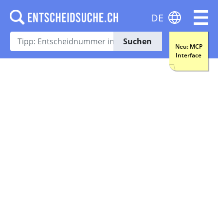
DE
Suchen
Neu: MCP
Interface