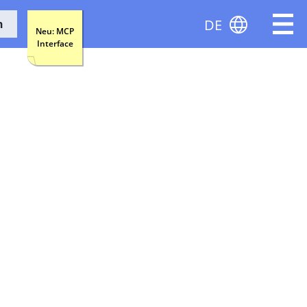
DE
n
Neu: MCP
Interface