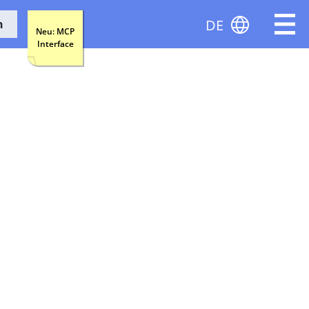
DE
n
Neu: MCP
Interface