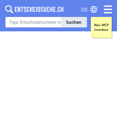
DE
Suchen
Neu: MCP
Interface