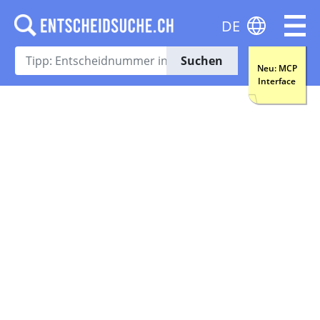
DE
Suchen
Neu: MCP
Interface