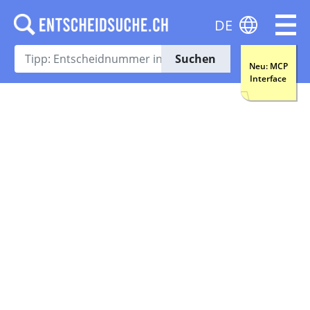
DE
Suchen
Neu: MCP
Interface