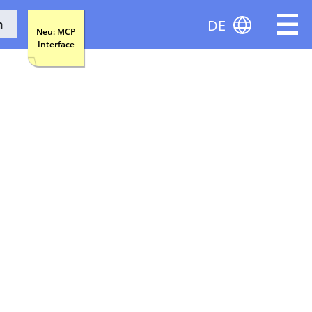
DE
n
Neu: MCP
Interface