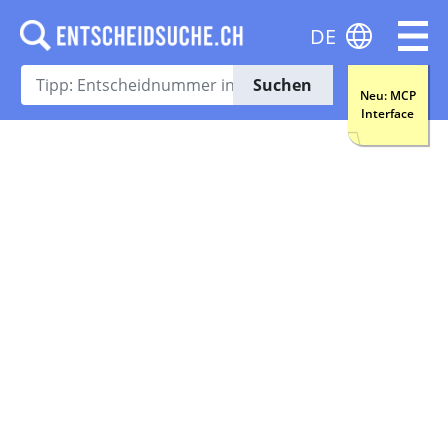
DE
Suchen
Neu: MCP
Interface