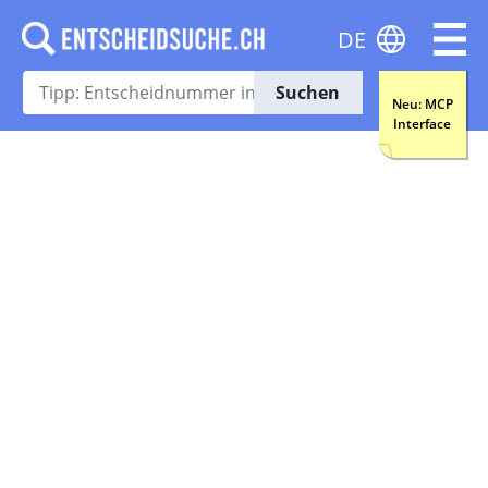
DE
Suchen
Neu: MCP
Interface