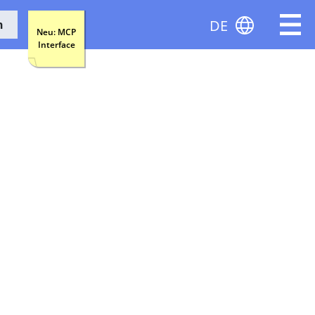
DE
n
Neu: MCP
Interface