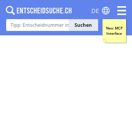
DE
Suchen
Neu: MCP
Interface