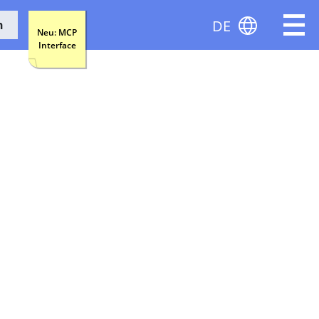
DE
n
Neu: MCP
Interface