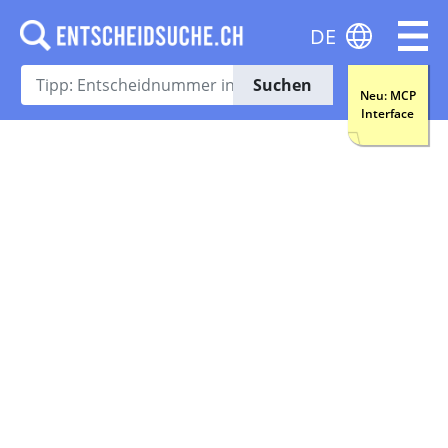
DE
Suchen
Neu: MCP
Interface