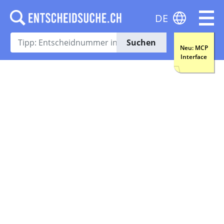
DE
Suchen
Neu: MCP
Interface