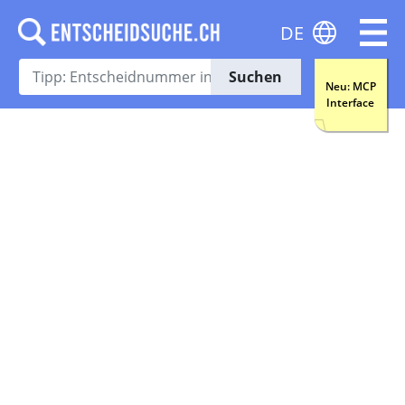
DE
Suchen
Neu: MCP
Interface