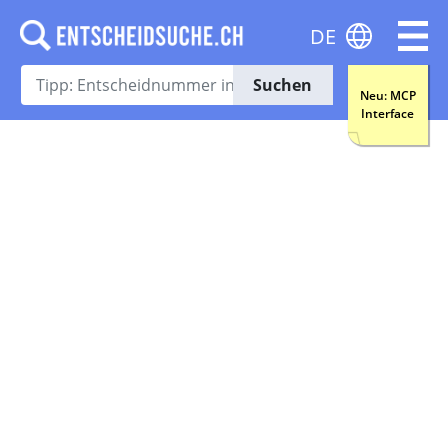
DE
Suchen
Neu: MCP
Interface