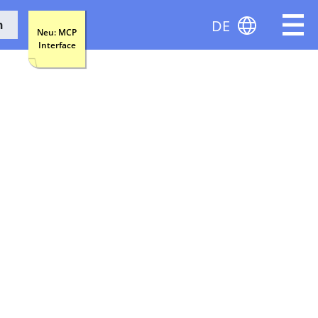
DE
n
Neu: MCP
Interface