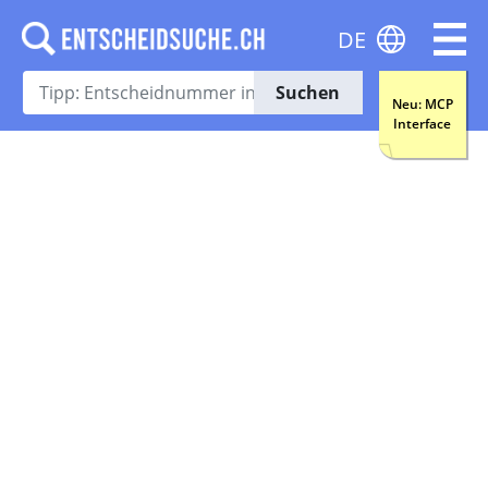
DE
Suchen
Neu: MCP
Interface