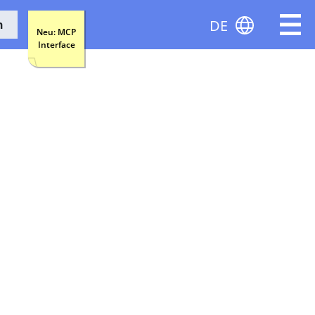
DE
n
Neu: MCP
Interface