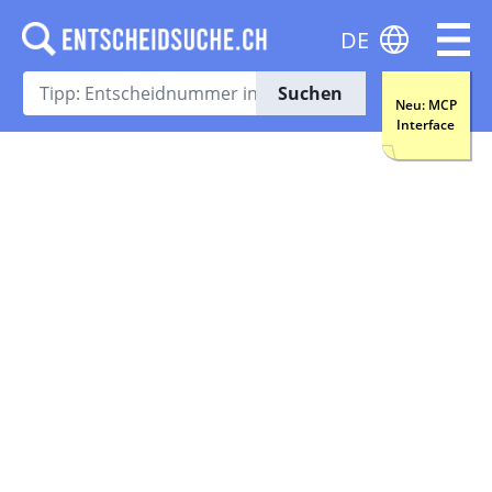
DE
Suchen
Neu: MCP
Interface