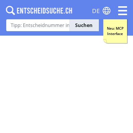
DE
Suchen
Neu: MCP
Interface