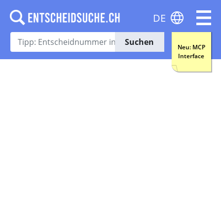
DE
Suchen
Neu: MCP
Interface