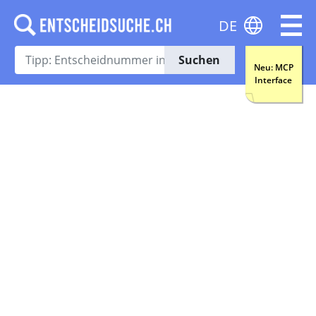
DE
Suchen
Neu: MCP
Interface