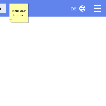
DE
n
Neu: MCP
Interface